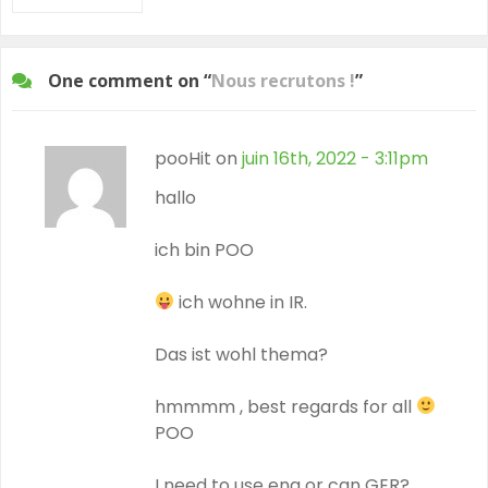
One comment on “
Nous recrutons !
”
pooHit on
juin 16th, 2022 - 3:11pm
hallo
ich bin POO
ich wohne in IR.
Das ist wohl thema?
hmmmm , best regards for all
POO
I need to use eng or can GER?