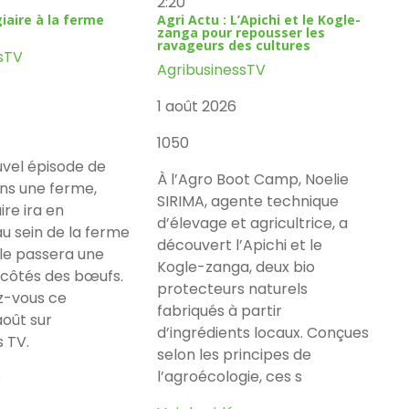
2:20
iaire à la ferme
Agri Actu : L’Apichi et le Kogle-
zanga pour repousser les
ravageurs des cultures
sTV
AgribusinessTV
1 août 2026
1050
vel épisode de
À l’Agro Boot Camp, Noelie
ans une ferme,
SIRIMA, agente technique
ire ira en
d’élevage et agricultrice, a
u sein de la ferme
découvert l’Apichi et le
lle passera une
Kogle-zanga, deux bio
 côtés des bœufs.
protecteurs naturels
z-vous ce
fabriqués à partir
août sur
d’ingrédients locaux. Conçues
s TV.
selon les principes de
l’agroécologie, ces s
o