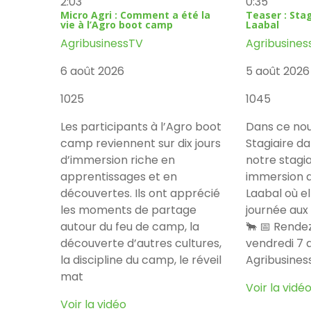
2:03
0:35
Micro Agri : Comment a été la
Teaser : Stag
vie à l’Agro boot camp
Laabal
AgribusinessTV
Agribusines
6 août 2026
5 août 2026
1025
1045
Les participants à l’Agro boot
Dans ce nou
camp reviennent sur dix jours
Stagiaire d
d’immersion riche en
notre stagia
apprentissages et en
immersion a
découvertes. Ils ont apprécié
Laabal où e
les moments de partage
journée aux
autour du feu de camp, la
🐂 📅 Rende
découverte d’autres cultures,
vendredi 7 
la discipline du camp, le réveil
Agribusines
mat
Voir la vidé
Voir la vidéo