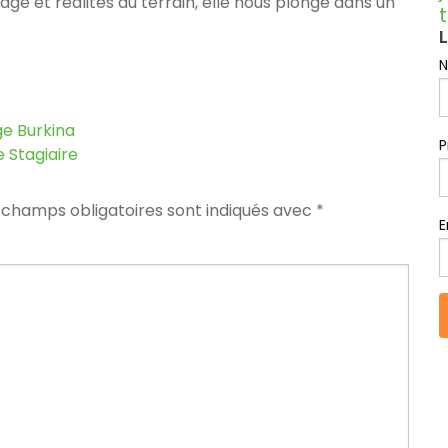
age et réalités du terrain, elle nous plonge dans un
L
ge
Burkina
e
Stagiaire
 champs obligatoires sont indiqués avec
*
E