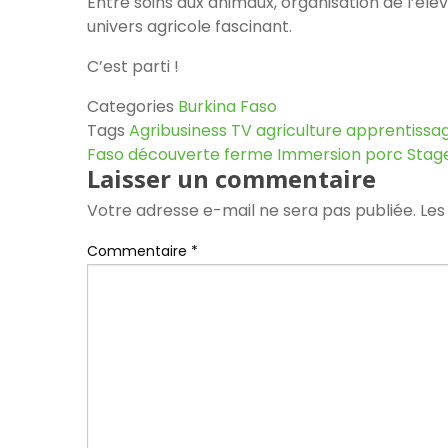
Entre soins aux animaux, organisation de l’élev
univers agricole fascinant.
C’est parti !
Categories
Burkina Faso
Tags
Agribusiness TV
agriculture
apprentissa
Faso
découverte
ferme
Immersion
porc
Stag
Laisser un commentaire
Votre adresse e-mail ne sera pas publiée.
Les
Commentaire
*