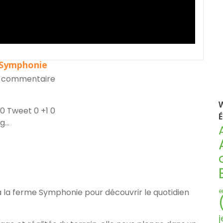
e Symphonie
 commentaire
W
0
Tweet
0
+1
0
É
...
à la ferme Symphonie pour découvrir le quotidien
e