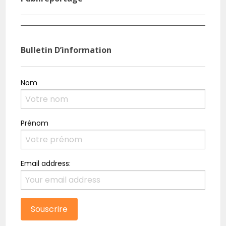
Agri Pub : Inspiré par la prolificité du porc, il crée
Burk
sa ferme
rési
Bulletin D’information
Nom
Prénom
Email address: