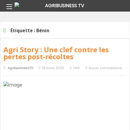
Home
Étiquette :
Bénin
Étiquette :
Bénin
Agri Story : Une clef contre les
pertes post-récoltes
AgribusinessTV
13 mars 2025
1416
Aucun commentaire