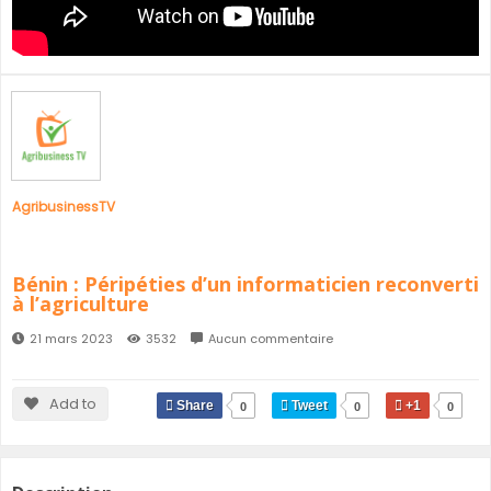
SÉNÉGAL
GHANA
ÎLE MAURICE
GUINÉE
AgribusinessTV
Bénin : Péripéties d’un informaticien reconverti
à l’agriculture
21 mars 2023
3532
Aucun commentaire
Add to
Share
Tweet
+1
0
0
0