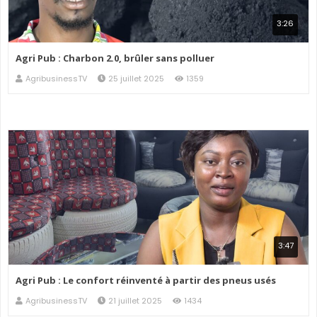
3:26
Agri Pub : Charbon 2.0, brûler sans polluer
AgribusinessTV
25 juillet 2025
1359
3:47
Agri Pub : Le confort réinventé à partir des pneus usés
AgribusinessTV
21 juillet 2025
1434