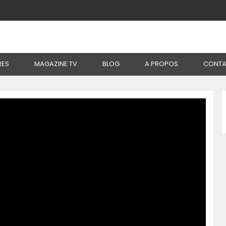
Du Lait De Soja « Made In Bénin »
RES
MAGAZINE TV
BLOG
A PROPOS
CONTA