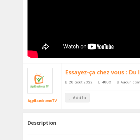
Essayez-ça chez vous : Du l
26 août 2022
4860
Aucun com
Add to
AgribusinessTV
Description