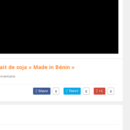
ait de soja « Made in Bénin »
mentaire
Share
Tweet
+1
0
0
0