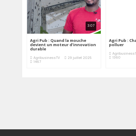
3:07
Agri Pub : Quand la mouche
Agri Pub : Ch
devient un moteur d’innovation
polluer
durable
Agribusiness
1360
AgribusinessTV
29 juillet 2025
1467