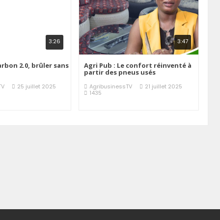
3:26
3:47
arbon 2.0, brûler sans
Agri Pub : Le confort réinventé à
partir des pneus usés
TV
25 juillet 2025
AgribusinessTV
21 juillet 2025
1435