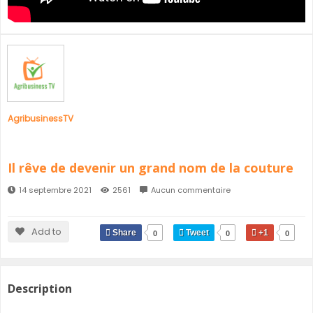
SÉNÉGAL
GHANA
ÎLE MAURICE
GUINÉE
AgribusinessTV
Il rêve de devenir un grand nom de la couture
14 septembre 2021
2561
Aucun commentaire
Add to
Share
Tweet
+1
0
0
0
Description