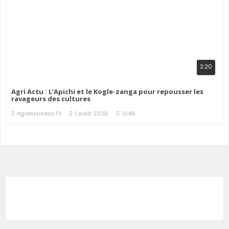
2:20
Agri Actu : L’Apichi et le Kogle-zanga pour repousser les
ravageurs des cultures
AgribusinessTV
1 août 2026
1046