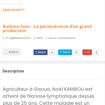
AgribusinessTV
Burkina Faso : La persévérance d’un grand
producteur
27 septembre 2022
3541
Aucun commentaire
Add to
Share
Tweet
+1
0
0
0
Description
Agriculteur à Gaoua, Noël KAMBOU est
atteint de filariose lymphatique depuis
plus de 25 ans. Cette maladie est un