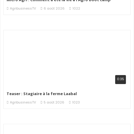
AgribusinessTV
6 août 2026
1022
0:35
Teaser : Stagiaire à la ferme Laabal
AgribusinessTV
5 août 2026
1023