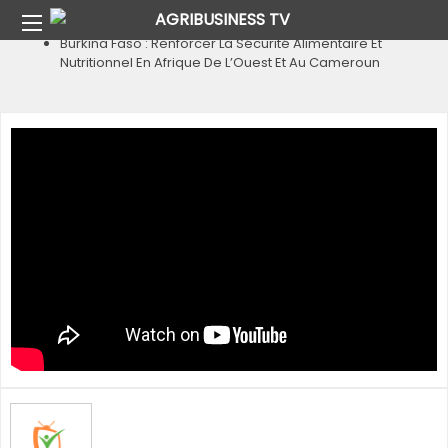
Home
Pays
Burkina Faso
Burkina Faso : Renforcer La Sécurité Alimentaire Et
Nutritionnel En Afrique De L’Ouest Et Au Cameroun