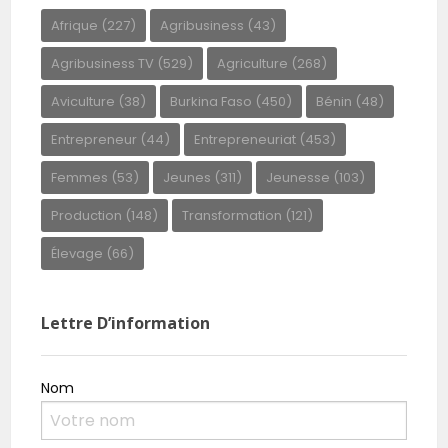
Afrique
(227)
Agribusiness
(43)
Agribusiness TV
(529)
Agriculture
(268)
Aviculture
(38)
Burkina Faso
(450)
Bénin
(48)
Entrepreneur
(44)
Entrepreneuriat
(453)
Femmes
(53)
Jeunes
(311)
Jeunesse
(103)
Production
(148)
Transformation
(121)
Élevage
(66)
Lettre D’information
Nom