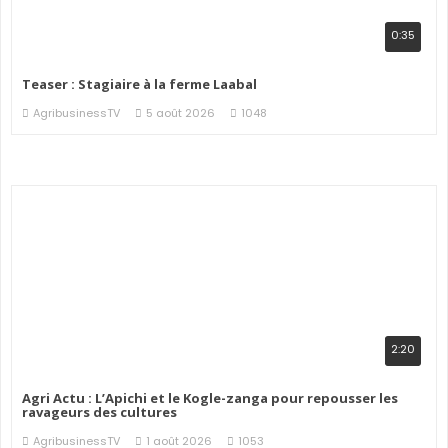
0:35
Teaser : Stagiaire à la ferme Laabal
AgribusinessTV
5 août 2026
1048
2:20
Agri Actu : L’Apichi et le Kogle-zanga pour repousser les
ravageurs des cultures
AgribusinessTV
1 août 2026
1053