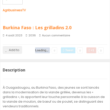
AgribusinessTV
Burkina Faso : Les grilladins 2.0
4 août 2023
2036
Aucun commentaire
Add to
Loading...
Share
Tweet
+1
0
0
0
Description
À Ouagadougou, au Burkina Faso, des jeunes se sont lancés
dans la modernisation de la viande grillée, devenus les «
grilladins », ils apportent leur touche personnelle à la cuisson de
la viande de mouton, de bœuf ou de poulet, se distinguant des
vendeurs traditionnels.