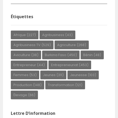
Étiquettes
Afrique
(227)
Agribusiness
(43)
Agribusiness TV
(529)
Agriculture
(268)
Aviculture
(38)
Burkina Faso
(450)
Bénin
(48)
Entrepreneur
(44)
Entrepreneuriat
(453)
Femmes
(53)
Jeunes
(311)
Jeunesse
(103)
Production
(148)
Transformation
(121)
Élevage
(66)
Lettre D’information