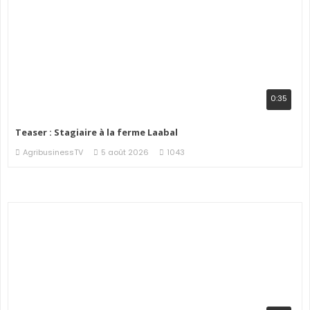
0:35
Teaser : Stagiaire à la ferme Laabal
AgribusinessTV
5 août 2026
1043