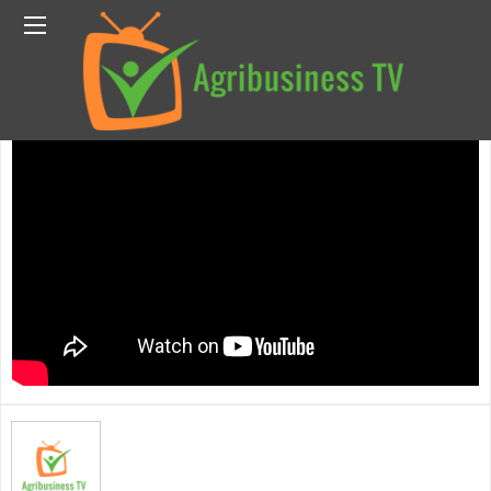
Home
Pays
Burkina Faso
Burkina Faso : Les Grilladins 2.0