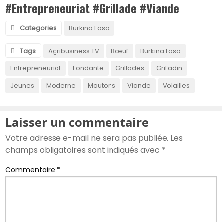
#Entrepreneuriat #Grillade #Viande
Categories
Burkina Faso
Tags
Agribusiness TV
Bœuf
Burkina Faso
Entrepreneuriat
Fondante
Grillades
Grilladin
Jeunes
Moderne
Moutons
Viande
Volailles
Laisser un commentaire
Votre adresse e-mail ne sera pas publiée.
Les
champs obligatoires sont indiqués avec
*
Commentaire
*