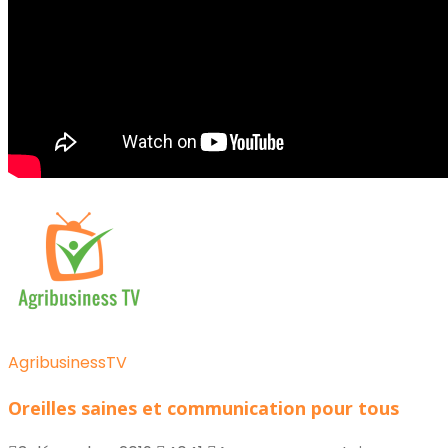
AgribusinessTV
Oreilles saines et communication pour tous