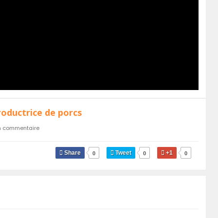
oductrice de porcs
n commentaire
Share
Tweet
+1
0
0
0