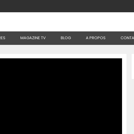
emme Et Productrice De Porcs
RES
MAGAZINE TV
BLOG
A PROPOS
CONTA