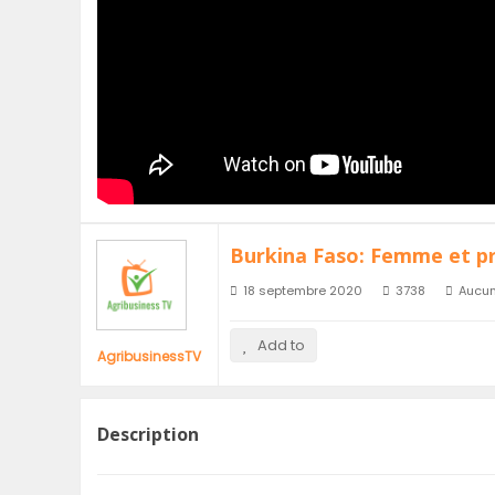
Burkina Faso: Femme et pr
18 septembre 2020
3738
Aucu
Add to
AgribusinessTV
Description