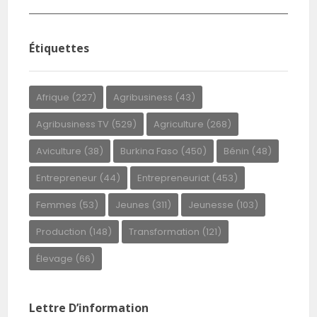
Étiquettes
Afrique
(227)
Agribusiness
(43)
Agribusiness TV
(529)
Agriculture
(268)
Aviculture
(38)
Burkina Faso
(450)
Bénin
(48)
Entrepreneur
(44)
Entrepreneuriat
(453)
Femmes
(53)
Jeunes
(311)
Jeunesse
(103)
Production
(148)
Transformation
(121)
Élevage
(66)
Lettre D’information