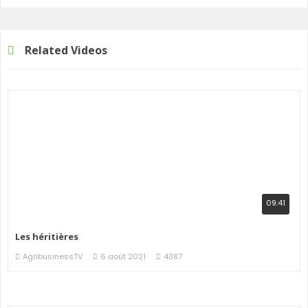
Related Videos
09:41
Les héritières
AgribusinessTV
6 août 2021
4387