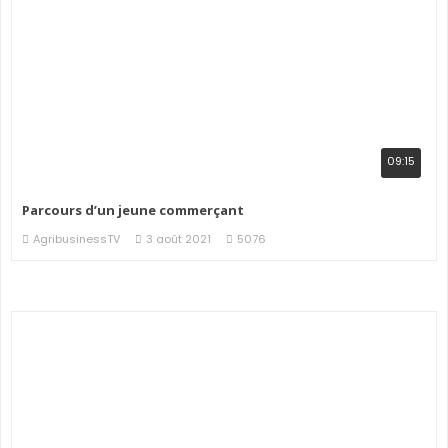
09:15
Parcours d’un jeune commerçant
AgribusinessTV
3 août 2021
5076