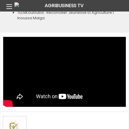
Home
Autres Videos
TEDxKoulouba : Réconcilier Jeunesse Et Agriculture |
Inoussa Maïga