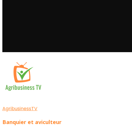
AgribusinessTV
Banquier et aviculteur