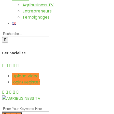
Agribusiness TV
Entrepreneurs
Temoignages
Get Socialize
Upload Video
login/Register