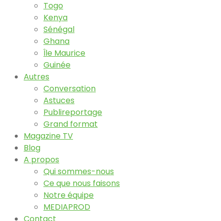
Togo
Kenya
Sénégal
Ghana
Île Maurice
Guinée
Autres
Conversation
Astuces
Publireportage
Grand format
Magazine TV
Blog
A propos
Qui sommes-nous
Ce que nous faisons
Notre équipe
MEDIAPROD
Contact