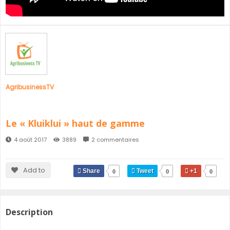
SÉNÉGAL
GHANA
ÎLE MAURICE
GUINÉE
AgribusinessTV
Le « Kluiklui » haut de gamme
4 août 2017
3889
2 commentaires
Add to
Share
Tweet
+1
0
0
0
Description