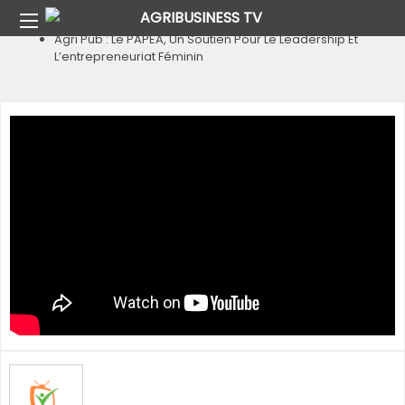
Home
Agri Pub
Agri Pub : Le PAPEA, Un Soutien Pour Le Leadership Et
L’entrepreneuriat Féminin