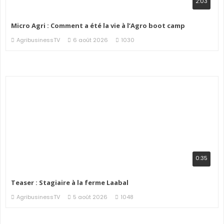
2:03
Micro Agri : Comment a été la vie à l’Agro boot camp
AgribusinessTV
6 août 2026
1030
0:35
Teaser : Stagiaire à la ferme Laabal
AgribusinessTV
5 août 2026
1048