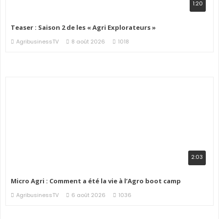
1:20
Teaser : Saison 2 de les « Agri Explorateurs »
AgribusinessTV
8 août 2026
1018
2:03
Micro Agri : Comment a été la vie à l’Agro boot camp
AgribusinessTV
6 août 2026
1036