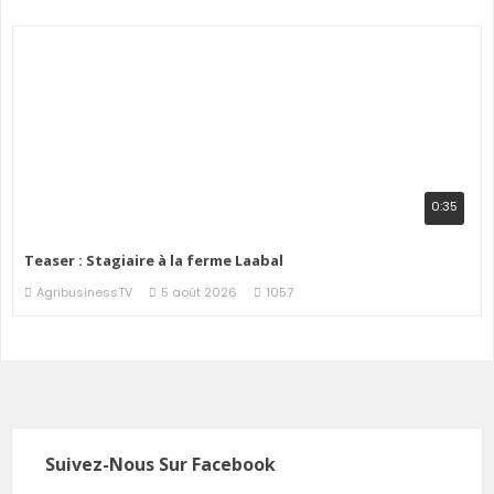
0:35
Teaser : Stagiaire à la ferme Laabal
AgribusinessTV
5 août 2026
1057
Suivez-Nous Sur Facebook