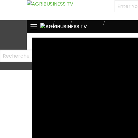
HOME
PAYS
BURKINA FASO
BURKINA FASO : S
Accueil
Vidéos
Pays
Autres