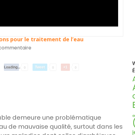
ions pour le traitement de l’eau
commentaire
W
Loading...
Share
Tweet
+1
0
0
0
É
otable demeure une problématique
e
u de mauvaise qualité, surtout dans les