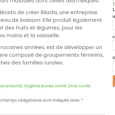
eurs maladies dont celles diarrhéiques.
L
écida de créer Bilada, une entreprise
l’eau de boisson. Elle produit également
t des fruits et légumes, pour les
s mains et la vaisselle.
 procaines années, est de développer un
aire composé de groupements féminins,
E
es des familles rurales.
epreneuriat
Hygiène
jeunes
santé
Zone rurale
 champs obligatoires sont indiqués avec
*