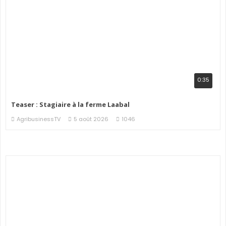
0:35
Teaser : Stagiaire à la ferme Laabal
AgribusinessTV
5 août 2026
1046