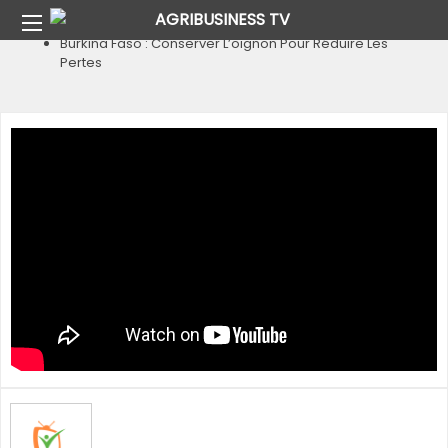
Home
Pays
Burkina Faso
Burkina Faso : Conserver L’oignon Pour Réduire Les
Pertes