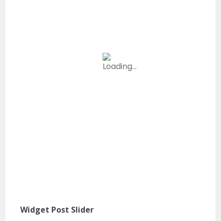
Widget Post Slider
Micro Agri : Comment a été la vie à l’Agro boot