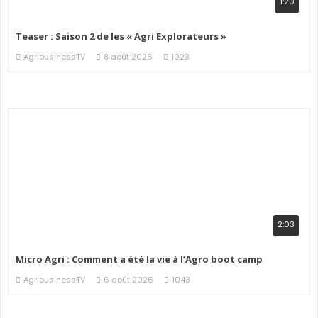
1:20
Teaser : Saison 2 de les « Agri Explorateurs »
AgribusinessTV
8 août 2026
1023
2:03
Micro Agri : Comment a été la vie à l’Agro boot camp
AgribusinessTV
6 août 2026
1043