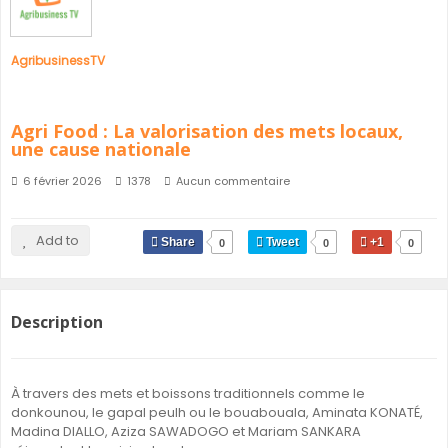
AgribusinessTV
Agri Food : La valorisation des mets locaux,
une cause nationale
6 février 2026
1378
Aucun commentaire
Add to
Share
Tweet
+1
0
0
0
Description
À travers des mets et boissons traditionnels comme le
donkounou, le gapal peulh ou le bouabouala, Aminata KONATÉ,
Madina DIALLO, Aziza SAWADOGO et Mariam SANKARA