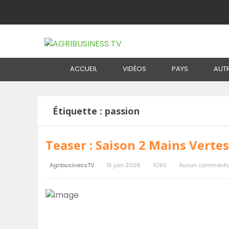
Home
Étiquette :
passion
ACCUEIL
VIDÉOS
PAYS
AUT
Étiquette :
passion
Teaser : Saison 2 Mains Vertes
AgribusinessTV
15 juin 2026
1090
Aucun commenta