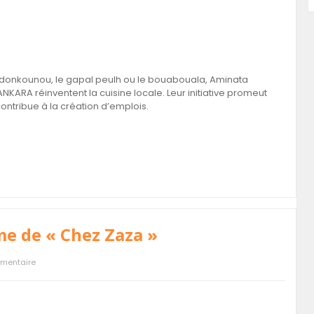
e donkounou, le gapal peulh ou le bouabouala, Aminata
RA réinventent la cuisine locale. Leur initiative promeut
 contribue à la création d’emplois.
me de « Chez Zaza »
mentaire