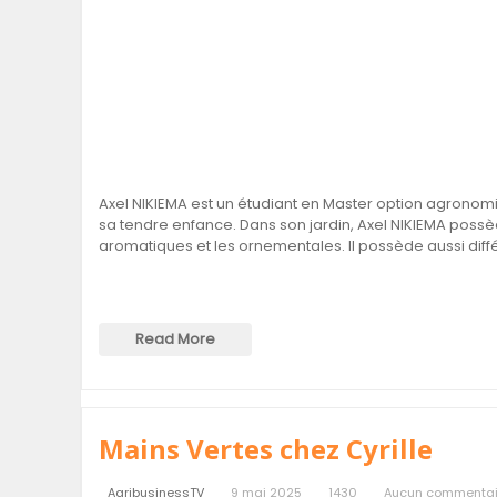
Axel NIKIEMA est un étudiant en Master option agronomie
sa tendre enfance. Dans son jardin, Axel NIKIEMA possède
aromatiques et les ornementales. Il possède aussi diff
Read More
Mains Vertes chez Cyrille
AgribusinessTV
9 mai 2025
1430
Aucun commentai