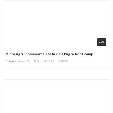
2:03
Micro Agri : Comment a été la vie à l’Agro boot camp
AgribusinessTV
6 août 2026
1036