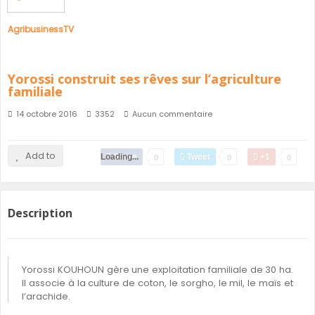
AgribusinessTV
Yorossi construit ses rêves sur l’agriculture
familiale
14 octobre 2016
3352
Aucun commentaire
Add to
Loading...
Share
Tweet
+1
0
0
0
Description
Yorossi KOUHOUN gère une exploitation familiale de 30 ha.
Il associe à la culture de coton, le sorgho, le mil, le maïs et
l’arachide.