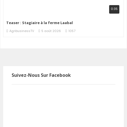
0:35
Teaser : Stagiaire à la ferme Laabal
AgribusinessTV
5 août 2026
1057
Suivez-Nous Sur Facebook