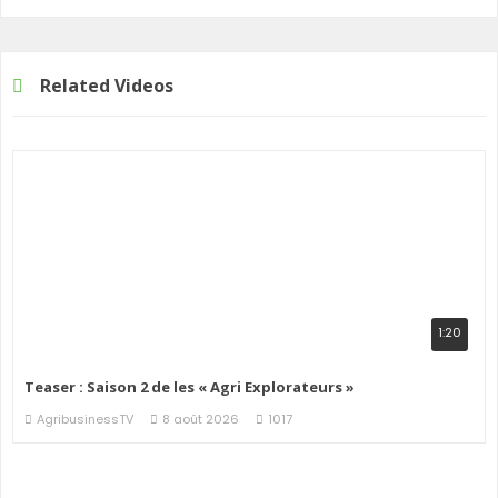
Related Videos
1:20
Teaser : Saison 2 de les « Agri Explorateurs »
AgribusinessTV
8 août 2026
1017