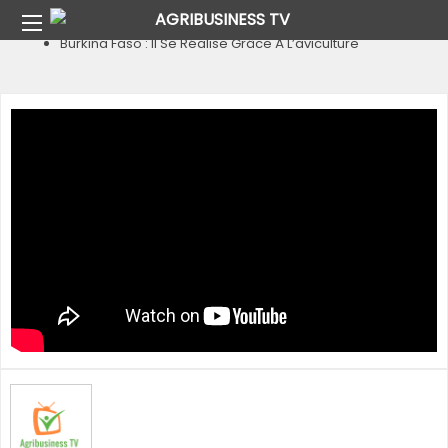
Home
Pays
Burkina Faso
Burkina Faso : Il Se Réalise Grâce À L’aviculture