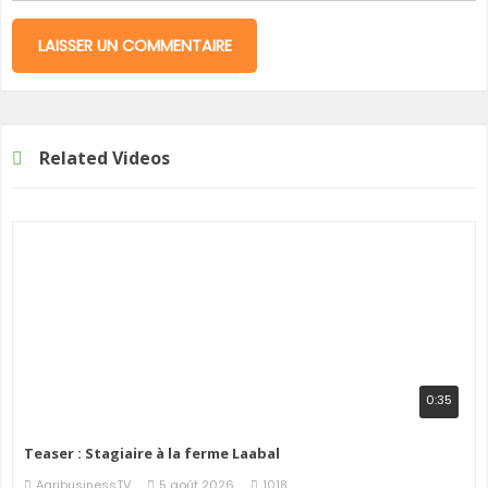
Related Videos
0:35
Teaser : Stagiaire à la ferme Laabal
AgribusinessTV
5 août 2026
1018