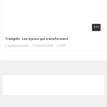
24:11
Tremplin : Les 4 jours qui transforment
AgribusinessTV
31 juillet 2026
1047