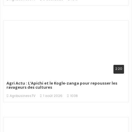
2:20
Agri Actu : L’Apichi et le Kogle-zanga pour repousser les
ravageurs des cultures
AgribusinessTV
1 août 2026
1038