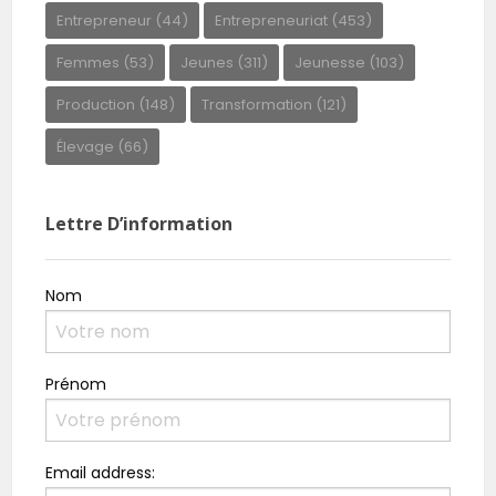
Entrepreneur
(44)
Entrepreneuriat
(453)
Femmes
(53)
Jeunes
(311)
Jeunesse
(103)
Production
(148)
Transformation
(121)
Élevage
(66)
Lettre D’information
Nom
Prénom
Email address: