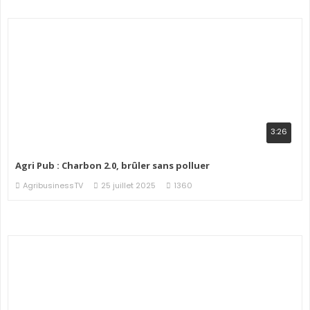
3:26
Agri Pub : Charbon 2.0, brûler sans polluer
AgribusinessTV
25 juillet 2025
1360