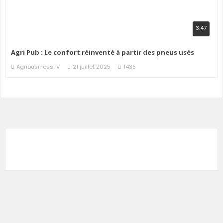
3:47
Agri Pub : Le confort réinventé à partir des pneus usés
AgribusinessTV
21 juillet 2025
1435