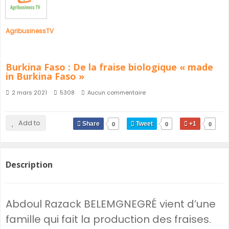
AgribusinessTV
Burkina Faso : De la fraise biologique « made
in Burkina Faso »
2 mars 2021
5308
Aucun commentaire
Add to
Share
Tweet
+1
0
0
0
Description
Abdoul Razack BELEMGNEGRÉ vient d’une
famille qui fait la production des fraises.