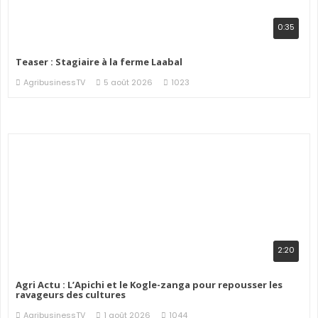
0:35
Teaser : Stagiaire à la ferme Laabal
AgribusinessTV
5 août 2026
1023
2:20
Agri Actu : L’Apichi et le Kogle-zanga pour repousser les
ravageurs des cultures
AgribusinessTV
1 août 2026
1044