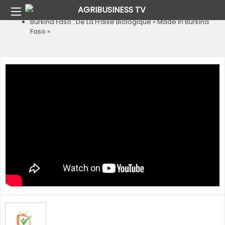
Home
Pays
Burkina Faso
Burkina Faso : De La Fraise Biologique « Made In Burkina
Faso »