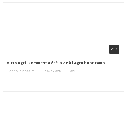
2:03
Micro Agri : Comment a été la vie à l’Agro boot camp
AgribusinessTV
6 août 2026
1021