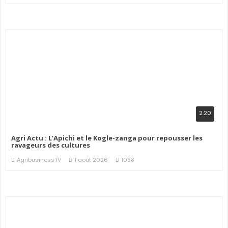
2:20
Agri Actu : L’Apichi et le Kogle-zanga pour repousser les
ravageurs des cultures
AgribusinessTV
1 août 2026
1038