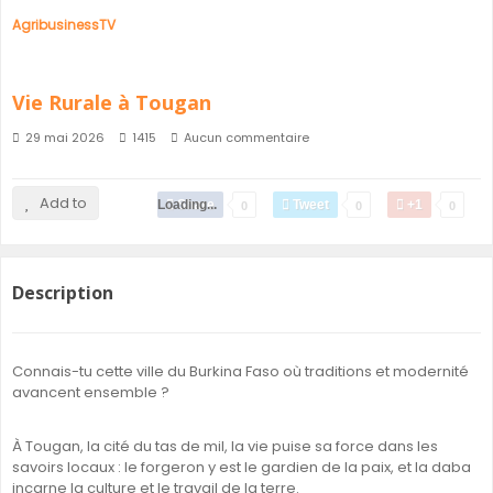
AgribusinessTV
Vie Rurale à Tougan
29 mai 2026
1415
Aucun commentaire
Add to
Loading...
Share
Tweet
+1
0
0
0
Description
Connais-tu cette ville du Burkina Faso où traditions et modernité
avancent ensemble ?
À Tougan, la cité du tas de mil, la vie puise sa force dans les
savoirs locaux : le forgeron y est le gardien de la paix, et la daba
incarne la culture et le travail de la terre.