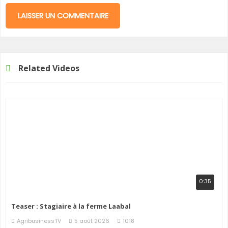
Related Videos
0:35
Teaser : Stagiaire à la ferme Laabal
AgribusinessTV
5 août 2026
1018