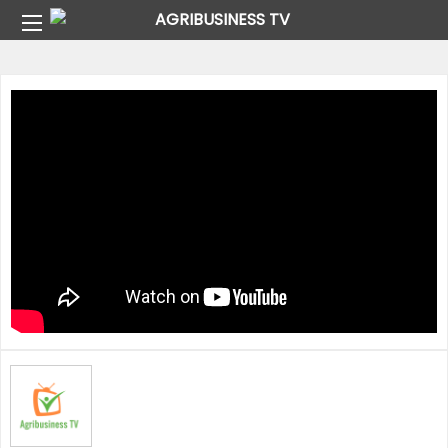
Home
Pays
Burkina Faso
Vie Rurale À Tougan