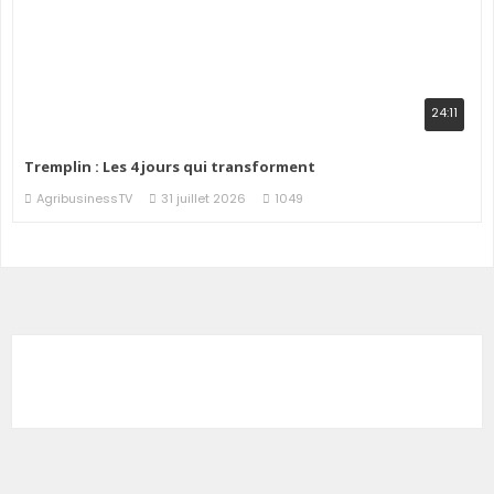
24:11
Tremplin : Les 4 jours qui transforment
AgribusinessTV
31 juillet 2026
1049