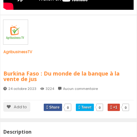
SÉNÉGAL
GHANA
ÎLE MAURICE
GUINÉE
AgribusinessTV
Burkina Faso : Du monde de la banque à la
vente de jus
24 octobre 2023
3224
Aucun commentaire
Add to
Share
Tweet
+1
0
0
0
Description