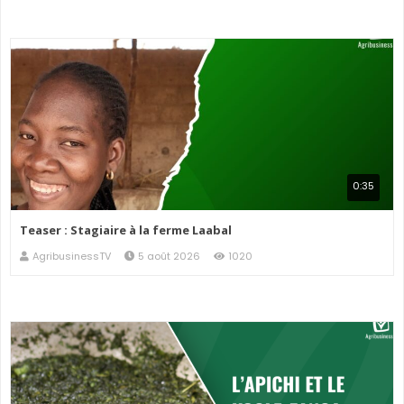
0:35
Teaser : Stagiaire à la ferme Laabal
AgribusinessTV
5 août 2026
1020