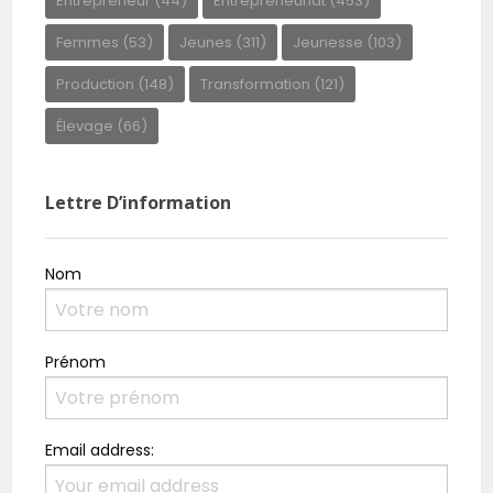
Entrepreneur
(44)
Entrepreneuriat
(453)
Femmes
(53)
Jeunes
(311)
Jeunesse
(103)
Production
(148)
Transformation
(121)
Élevage
(66)
Lettre D’information
Nom
Prénom
Email address: