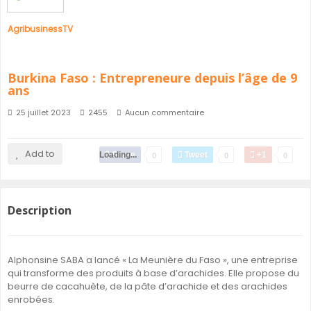
AgribusinessTV
Burkina Faso : Entrepreneure depuis l’âge de 9
ans
25 juillet 2023
2455
Aucun commentaire
Add to
Loading...
Share
Tweet
+1
0
0
0
Description
Alphonsine SABA a lancé « La Meunière du Faso », une entreprise
qui transforme des produits à base d’arachides. Elle propose du
beurre de cacahuète, de la pâte d’arachide et des arachides
enrobées.