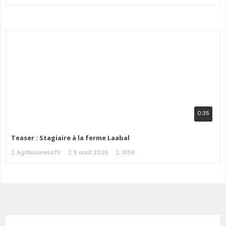
0:35
Teaser : Stagiaire à la ferme Laabal
AgribusinessTV
5 août 2026
1058