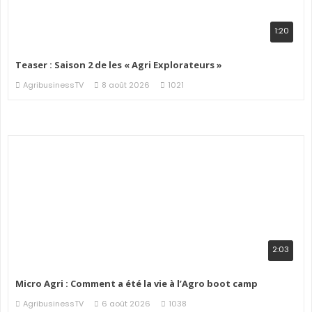
1:20
Teaser : Saison 2 de les « Agri Explorateurs »
AgribusinessTV
8 août 2026
1021
2:03
Micro Agri : Comment a été la vie à l’Agro boot camp
AgribusinessTV
6 août 2026
1038