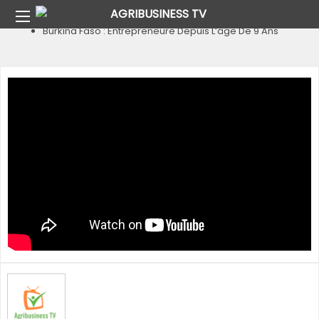
Home
Pays
Burkina Faso
Burkina Faso : Entrepreneure Depuis L’âge De 9 Ans