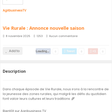
AgribusinessTV
Vie Rurale : Annonce nouvelle saison
8 novembre 2025
1253
Aucun commentaire
Add to
Loading...
Share
Tweet
+1
0
0
0
Description
Dans chaque épisode de Vie Rurale, nous irons à la rencontre de
la jeunesse des zones rurales, qui malgré les défis du quotidien
font valoir leurs cultures et leurs traditions. 🌾
Bientôt sur Agribusiness TV