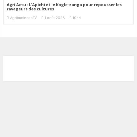
Agri Actu : L’Apichi et le Kogle-zanga pour repousser les
ravageurs des cultures
AgribusinessTV
1 août 2026
1044