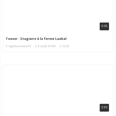
0:35
Teaser : Stagiaire à la ferme Laabal
AgribusinessTV
5 août 2026
1023
2:20