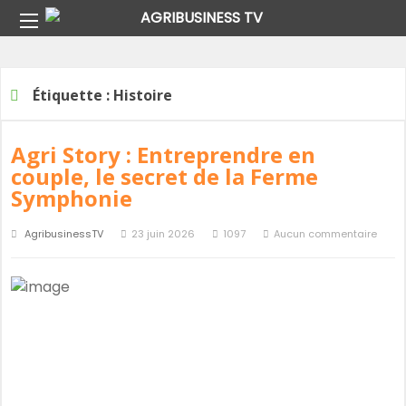
Home
Étiquette :
Histoire
Étiquette :
Histoire
Agri Story : Entreprendre en
couple, le secret de la Ferme
Symphonie
AgribusinessTV
23 juin 2026
1097
Aucun commentaire