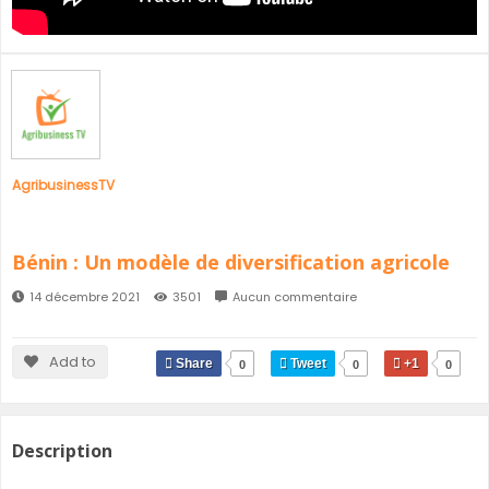
SÉNÉGAL
GHANA
ÎLE MAURICE
GUINÉE
AgribusinessTV
Bénin : Un modèle de diversification agricole
14 décembre 2021
3501
Aucun commentaire
Add to
Share
Tweet
+1
0
0
0
Description