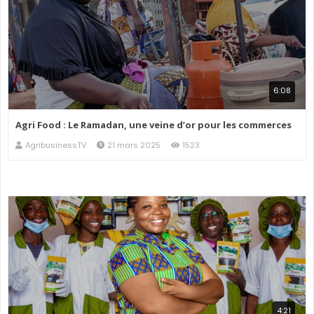
6:08
Agri Food : Le Ramadan, une veine d’or pour les commerces
AgribusinessTV
21 mars 2025
1523
4:21