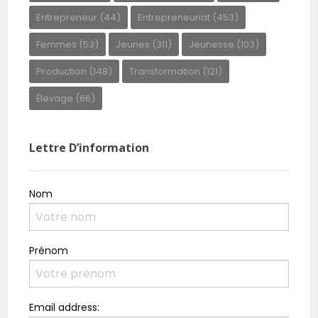
Entrepreneur
(44)
Entrepreneuriat
(453)
Femmes
(53)
Jeunes
(311)
Jeunesse
(103)
Production
(148)
Transformation
(121)
Élevage
(66)
Lettre D’information
Nom
Prénom
Email address: