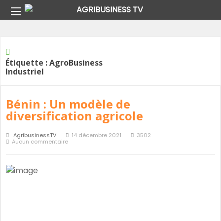
Home
Étiquette :
AgroBusiness Industriel
Étiquette :
AgroBusiness
Industriel
Bénin : Un modèle de
diversification agricole
AgribusinessTV
14 décembre 2021
3502
Aucun commentaire