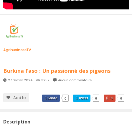
SÉNÉGAL
GHANA
ÎLE MAURICE
GUINÉE
AgribusinessTV
Burkina Faso : Un passionné des pigeons
27 février 2024
3252
Aucun commentaire
Add to
Share
Tweet
+1
0
0
0
Description