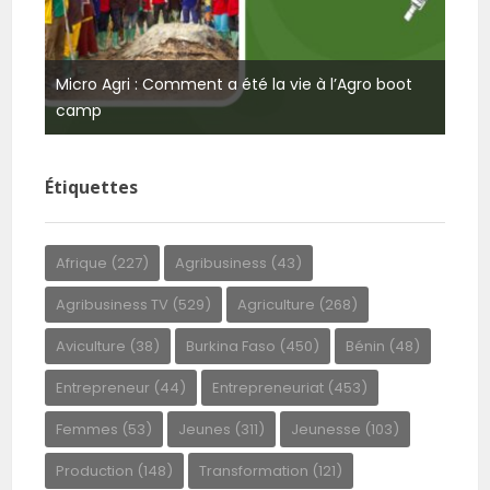
ie à l’Agro boot
Teaser : Stagiaire à la ferme Laabal
Étiquettes
Afrique
(227)
Agribusiness
(43)
Agribusiness TV
(529)
Agriculture
(268)
Aviculture
(38)
Burkina Faso
(450)
Bénin
(48)
Entrepreneur
(44)
Entrepreneuriat
(453)
Femmes
(53)
Jeunes
(311)
Jeunesse
(103)
Production
(148)
Transformation
(121)