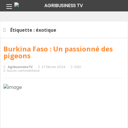
Home
Étiquette :
éxotique
Étiquette :
éxotique
Burkina Faso : Un passionné des
pigeons
AgribusinessTV
27 février 2024
3251
Aucun commentaire