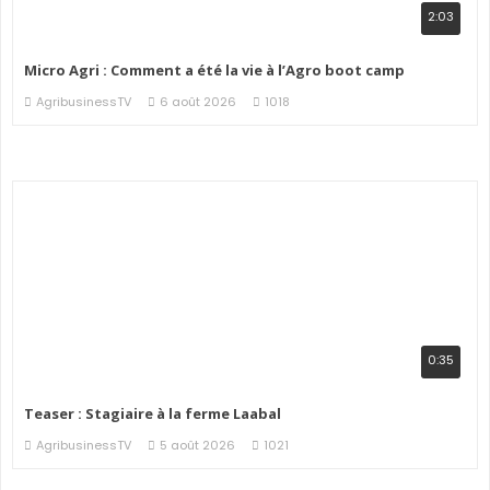
2:03
Micro Agri : Comment a été la vie à l’Agro boot camp
AgribusinessTV
6 août 2026
1018
0:35
Teaser : Stagiaire à la ferme Laabal
AgribusinessTV
5 août 2026
1021