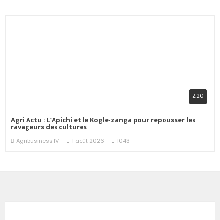
2:20
Agri Actu : L’Apichi et le Kogle-zanga pour repousser les
ravageurs des cultures
AgribusinessTV
1 août 2026
1043