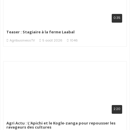
0:35
Teaser : Stagiaire à la ferme Laabal
AgribusinessTV
5 août 2026
1046
2:20
Agri Actu : L’Apichi et le Kogle-zanga pour repousser les
ravageurs des cultures