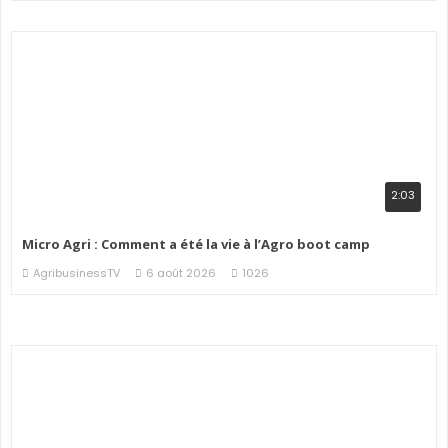
2:03
Micro Agri : Comment a été la vie à l’Agro boot camp
AgribusinessTV
6 août 2026
1026