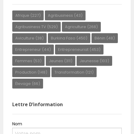
Afrique
(227)
Agribusiness
(43)
Agribusiness TV
(529)
Agriculture
(268)
Aviculture
(38)
Burkina Faso
(450)
Bénin
(48)
Entrepreneur
(44)
Entrepreneuriat
(453)
Femmes
(53)
Jeunes
(311)
Jeunesse
(103)
Production
(148)
Transformation
(121)
Élevage
(66)
Lettre D’information
Nom