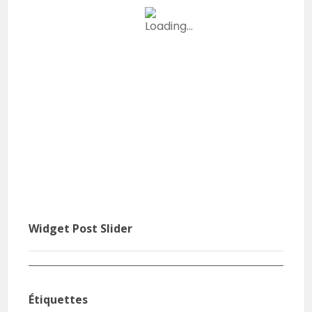
Widget Post Slider
Tremplin : Les 4 jours qui transforment
Stag
Étiquettes