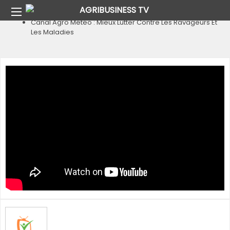
Home
Pays
Burkina Faso
Canal Agro Météo : Mieux Lutter Contre Les Ravageurs Et
Les Maladies