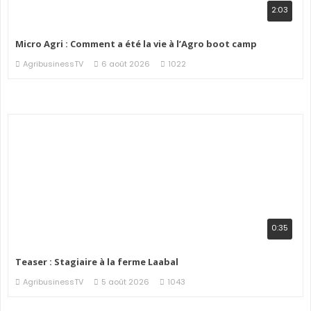
2:03
Micro Agri : Comment a été la vie à l’Agro boot camp
AgribusinessTV
6 août 2026
1022
0:35
Teaser : Stagiaire à la ferme Laabal
AgribusinessTV
5 août 2026
1043