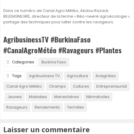
Dans ce numéro de Canal Agro Météo, Abdou Razack
BELEMGNEGRE, directeur de la ferme « Béo-neeré agroécologie »,
partage des techniques pour lutter contre les ravageurs.
AgribusinessTV #BurkinaFaso
#CanalAgroMétéo #Ravageurs #Plantes
Categories
Burkina Faso
Tags
Agribusiness TV
Agriculture
Araignées
Canal Agro Météo
Champs
Cultures
Entrepreneuriat
Jeunes
Maladies
Maraichères
Nématodes
Ravageurs
Rendements
Termites
Laisser un commentaire