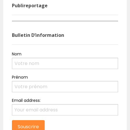
Publireportage
Agri Pub : Inspiré par la prolificité du porc, il crée
Burk
sa ferme
rési
Bulletin D’information
Nom
Prénom
Email address: