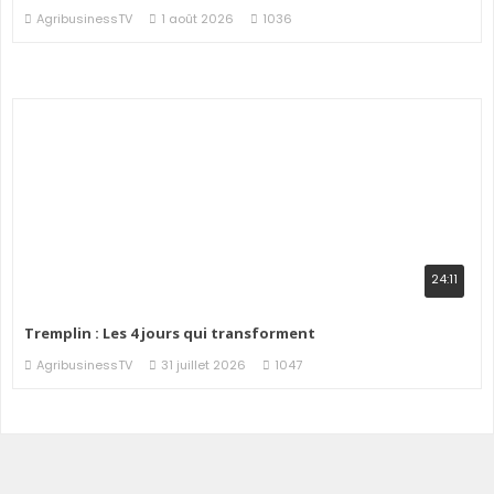
AgribusinessTV
1 août 2026
1036
24:11
Tremplin : Les 4 jours qui transforment
AgribusinessTV
31 juillet 2026
1047