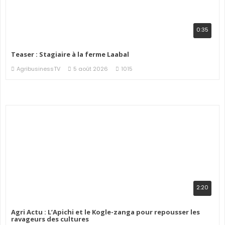
0:35
Teaser : Stagiaire à la ferme Laabal
AgribusinessTV
5 août 2026
1015
2:20
Agri Actu : L’Apichi et le Kogle-zanga pour repousser les
ravageurs des cultures