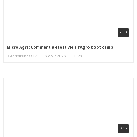
2:03
Micro Agri : Comment a été la vie à l’Agro boot camp
AgribusinessTV
6 août 2026
1028
0:35