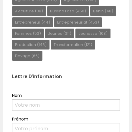
Aviculture
(38)
Burkina Faso
(450)
Bénin
(48)
Entrepreneur
(44)
Entrepreneuriat
(453)
Femmes
(53)
Jeunes
(311)
Jeunesse
(103)
Production
(148)
Transformation
(121)
Élevage
(66)
Lettre D’information
Nom
Prénom