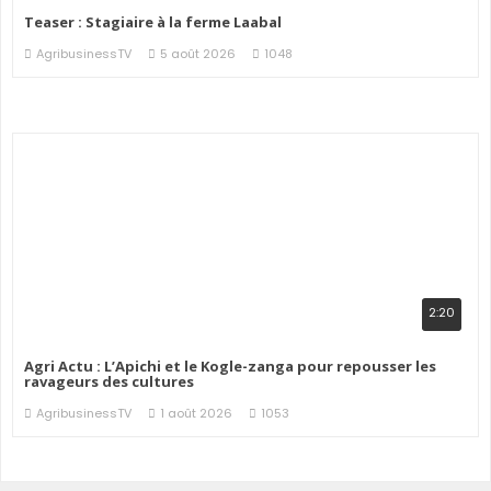
Teaser : Stagiaire à la ferme Laabal
AgribusinessTV
5 août 2026
1048
2:20
Agri Actu : L’Apichi et le Kogle-zanga pour repousser les
ravageurs des cultures
AgribusinessTV
1 août 2026
1053