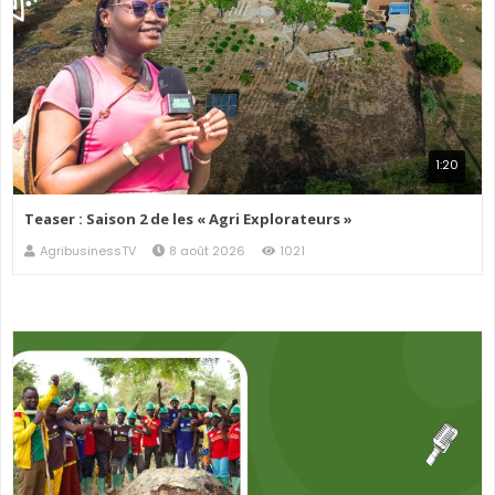
1:20
Teaser : Saison 2 de les « Agri Explorateurs »
AgribusinessTV
8 août 2026
1021