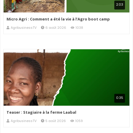
2:03
Micro Agri : Comment a été la vie à l’Agro boot camp
AgribusinessTV
6 août 2026
1038
0:35
Teaser : Stagiaire à la ferme Laabal
AgribusinessTV
5 août 2026
1059