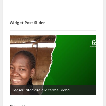
Widget Post Slider
ot
Agri
Teaser : Stagiaire à la ferme Laabal
repo