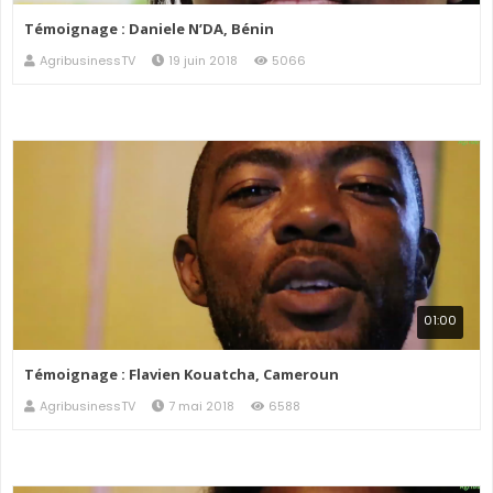
Témoignage : Daniele N’DA, Bénin
AgribusinessTV
19 juin 2018
5066
01:00
Témoignage : Flavien Kouatcha, Cameroun
AgribusinessTV
7 mai 2018
6588