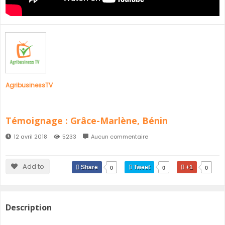
SÉNÉGAL
GHANA
ÎLE MAURICE
GUINÉE
AgribusinessTV
Témoignage : Grâce-Marlène, Bénin
12 avril 2018
5233
Aucun commentaire
Add to
Share
Tweet
+1
0
0
0
Description