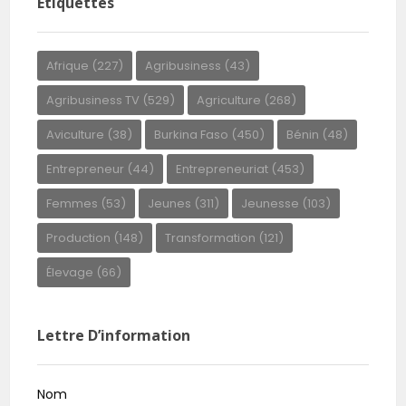
Étiquettes
Afrique
(227)
Agribusiness
(43)
Agribusiness TV
(529)
Agriculture
(268)
Aviculture
(38)
Burkina Faso
(450)
Bénin
(48)
Entrepreneur
(44)
Entrepreneuriat
(453)
Femmes
(53)
Jeunes
(311)
Jeunesse
(103)
Production
(148)
Transformation
(121)
Élevage
(66)
Lettre D’information
Nom