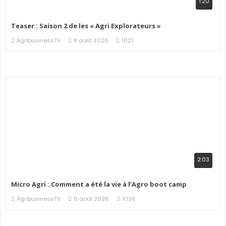
1:20
Teaser : Saison 2 de les « Agri Explorateurs »
AgribusinessTV
8 août 2026
1021
2:03
Micro Agri : Comment a été la vie à l’Agro boot camp
AgribusinessTV
6 août 2026
1038