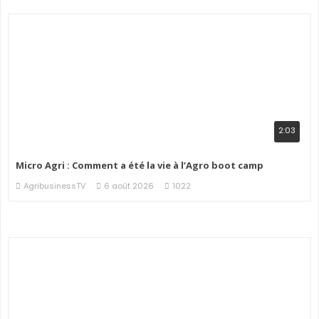
2:03
Micro Agri : Comment a été la vie à l’Agro boot camp
AgribusinessTV
6 août 2026
1022