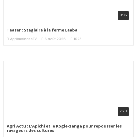
0:35
Teaser : Stagiaire à la ferme Laabal
AgribusinessTV
5 août 2026
1023
2:20
Agri Actu : L’Apichi et le Kogle-zanga pour repousser les
ravageurs des cultures