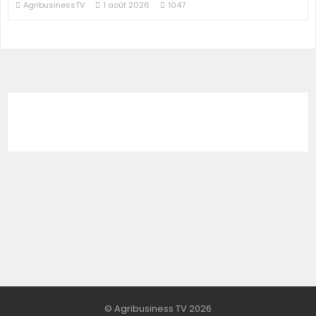
AgribusinessTV
1 août 2026
1047
© Agribusiness TV 2026