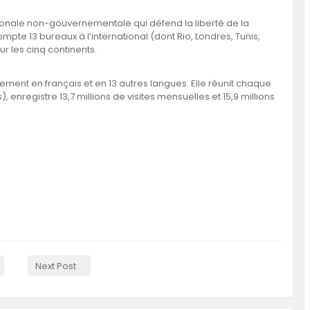
tionale non-gouvernementale qui défend la liberté de la
pte 13 bureaux à l’international (dont Rio, Londres, Tunis,
r les cinq continents.
lement en français et en 13 autres langues. Elle réunit chaque
enregistre 13,7 millions de visites mensuelles et 15,9 millions
Next Post