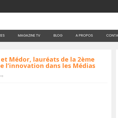
t Médor, Lauréats De La 2ème Édition Du Prix Francophone De L’innova
RES
MAGAZINE TV
BLOG
A PROPOS
CONTA
 et Médor, lauréats de la 2ème
e l’innovation dans les Médias
re