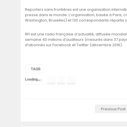
Reporters sans frontières est une organisation interna
presse dans le monde. L’organisation, basée à Paris, com
Washington, Bruxelles) et 130 correspondants répartis su
RFI est une radio française d’actualité, diffusée mondia
semaine 40 millions d’auditeurs (mesurés dans 37 pays), 
d’abonnés sur Facebook et Twitter (décembre 2016).
TAGS
Loading...
SHARE
Previous Post