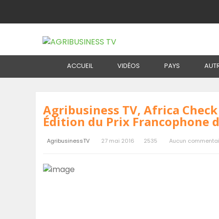
Home
Blog
Agribusiness TV, Africa Check E
ACCUEIL
VIDÉOS
PAYS
AUT
Agribusiness TV, Africa Check
Édition du Prix Francophone d
AgribusinessTV
27 mai 2016
2535
Aucun commentai