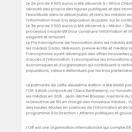
Le 2e prix de 6 500 euros a été décerné à « Africa Check 
véracité des propos des figures publiques et des inform
l’exactitude dans le débat public et dans les médias en 
l’information mise à la disposition du public sur le conti
Le 3e prix de 3 500 euros a été décerné à « Médor » (Bel
processus coopératif pour construire l’information et of
exigeant et amusant.
Le Prix francophone de l’innovation dans les médias est le 
les médias (radio, télévision, presse écrite et média
Francophonie ayant développé des offres innovantes
d’accès à l’information. Il récompense les innovations
économiques et d’organisation qui contribuent à renforce
populations, valeurs défendues par les trois partenaire
Le palmarès de cette deuxième édition a été établi par 
l’OIF. Il était composé de Claire Berthelemy, co-fondatr
les médias en 2016 ; Jean-Michel Boissier, membre du C
la Directrice de RFI en charge des nouveaux médias ; Va
des hautes études en sciences de l’information et de l
programme à la Direction « Affaires politiques et gouv
L’OIF est une organisation internationale qui compte 