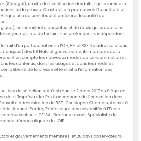
» (Sénégal), un site de « vérification des faits » qui examine la
ations de la presse. Ce site vise à promouvoir l’honnêteté et
Afrique afin de contribuer à améliorer la qualité de
nent.
gique), un trimestriel d’enquêtes et de récits qui propose un
frir un journalisme de terrain, « en profondeur », indépendant,
fruit d’un partenariat entre l’OIF, RFI et RSF. Il s’adresse à tous
s numériques) des 58 États et gouvernements membres de la
 prenant en compte les nouveaux modes de consommation et
 dans les contenus, dans les usages et dans les modèles
r la liberté de la presse et le droit à l’information des
s.
un Jury de sélection qui s’est réuni le 2 mars 2017 au Siège de
ice de « L’Imprévu »,1er Prix francophone de l’innovation dans
onseil d’administration de RSF ; Christophe Champin, Adjoint à
lérie Jeanne-Perrier, Professeure des universités à l’Ecole
a communication – CELSA ; Bertrand Levant, Spécialiste de
ernance démocratique » de l’OIF.
58 États et gouvernements membres, et 28 pays observateurs.