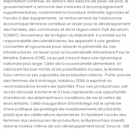
exploitation continue, en dehors des saisons de pluie. De plus, le
gouvernement a annoncé des mesures d’accompagnement
supplémentaires, notamment la fourniture d’intrants agricoles et
l’accès à des équipements. Le renforcement de l’autonomie
économique féminine constitue un levier pour le développement
des familles, des communes et de la région selon Yiyé Abraham
SOMDO, Gouverneur de la région du Nakambé. Il a insisté sur la
responsabilité des bénéficiaires, les appelant à une gestion
concertée et rigoureuse pour assurer la pérennité de ces
infrastructures. Un levier pour la Souveraineté Alimentaire Pour le
Ministre Zakaria SORÉ, ce projet s’inscrit dans une dynamique
nationale plus large. Celle de la souveraineté alimentaire. En
valorisant les bas-fonds et les potentialités locales, le Burkina
Faso renforce ses capacités de production interne. Porte-parole
des femmes de Komtoèga, Habibou ZEBA a exprimé sa
reconnaissance envers les autorités. Pour ces productrices, cet
accès sécurisé à la terre et à l’eau représente une opportunité
d’améliorer durablement leurs conditions de vie et celles de
leurs enfants. Cette inauguration à Komtoèga est le symbole
d’une politique qui privilégie les investissements structurants,
plutôt que les célébrations éphémères. En facilitant l’accès des
femmes aux ressources de production, le Burkina Faso investit
dans le moteur même de son développement local. Source : AIB