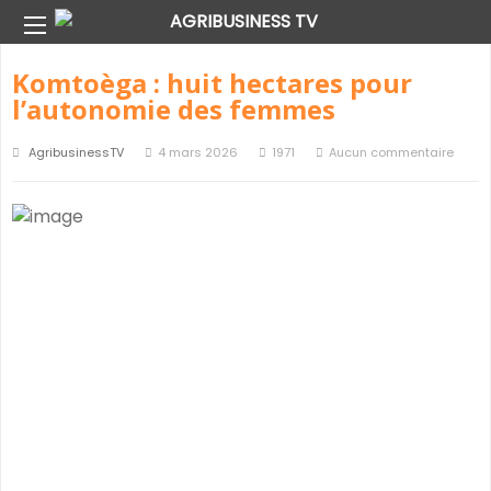
8 Mars Archive
Komtoèga : huit hectares pour
l’autonomie des femmes
AgribusinessTV
4 mars 2026
1971
Aucun commentaire