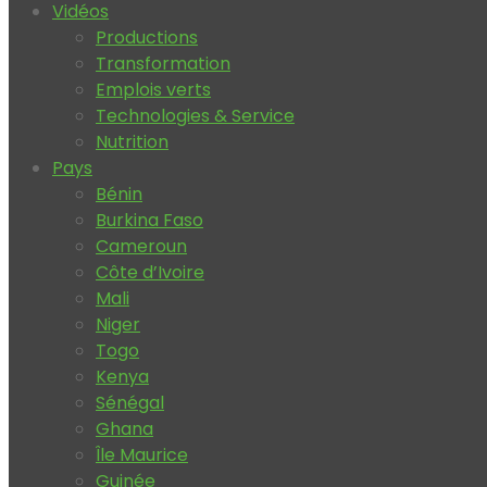
Vidéos
Productions
Transformation
Emplois verts
Technologies & Service
Nutrition
Pays
Bénin
Burkina Faso
Cameroun
Côte d’Ivoire
Mali
Niger
Togo
Kenya
Sénégal
Ghana
Île Maurice
Guinée