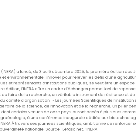
s (INERA) a lancé, du 3 au 5 décembre 2025, la première édition des J
et environnementale : innover pour relever les défis d’une agriculture
 et représentants d’institutions publiques, se veut être un espace st
re édition, l’INERA offre un cadre d’échanges permettant de repenser
e faire de la recherche, un véritable instrument de résilience et de
du comité d’organisation : « Les journées Scientifiques de l’institution
 : de faire de la science, de l’innovation et de la recherche, un pilie
s, dont certains venues de onze pays, auront accès à plusieurs commun
agroécologie, à une conférence inaugurale dédiée aux biotechnologie
NERA À travers ses journées scientifiques, ambitionne de renforcer so
uveraineté nationale. ‎Source : Lefaso.net, l’INERA