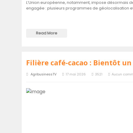
L’Union européenne, notamment, impose désormais des e
engagée : plusieurs programmes de géolocalisation et 
Read More
Filière café-cacao : Bientôt un
AgribusinessTV
17 mai 2026
3521
Aucun comm