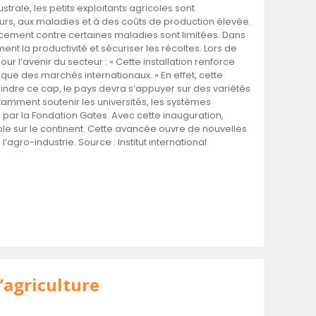
trale, les petits exploitants agricoles sont
geurs, aux maladies et à des coûts de production élevée.
acement contre certaines maladies sont limitées. Dans
t la productivité et sécuriser les récoltes. Lors de
r l’avenir du secteur : « Cette installation renforce
e des marchés internationaux. » En effet, cette
tteindre ce cap, le pays devra s’appuyer sur des variétés
tamment soutenir les universités, les systèmes
par la Fondation Gates. Avec cette inauguration,
icole sur le continent. Cette avancée ouvre de nouvelles
agro-industrie. Source : Institut international
l’agriculture