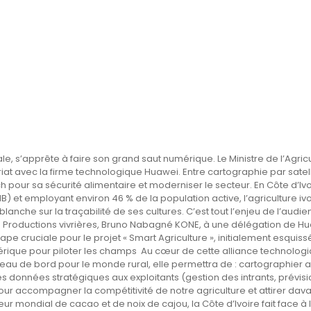
nale, s’apprête à faire son grand saut numérique. Le Ministre de l’Ag
riat avec la firme technologique Huawei. Entre cartographie par satel
tech pour sa sécurité alimentaire et moderniser le secteur. En Côte d’Iv
IB) et employant environ 46 % de la population active, l’agriculture ivoi
anche sur la traçabilité de ses cultures. C’est tout l’enjeu de l’aud
es Productions vivrières, Bruno Nabagné KONE, à une délégation de H
ape cruciale pour le projet « Smart Agriculture », initialement esquissé
ique pour piloter les champs Au cœur de cette alliance technologi
u de bord pour le monde rural, elle permettra de : cartographier ave
r des données stratégiques aux exploitants (gestion des intrants, prév
ur accompagner la compétitivité de notre agriculture et attirer dava
r mondial de cacao et de noix de cajou, la Côte d’Ivoire fait face à