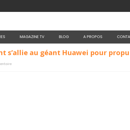
RES
MAGAZINE TV
BLOG
A PROPOS
CONTA
nt s’allie au géant Huawei pour propul
ntaire