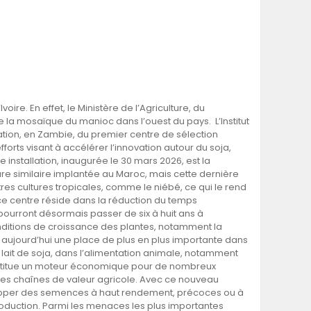
re. En effet, le Ministère de l’Agriculture, du
 la mosaïque du manioc dans l’ouest du pays. L’Institut
ration, en Zambie, du premier centre de sélection
rts visant à accélérer l’innovation autour du soja,
 installation, inaugurée le 30 mars 2026, est la
ure similaire implantée au Maroc, mais cette dernière
res cultures tropicales, comme le niébé, ce qui le rend
ce centre réside dans la réduction du temps
ourront désormais passer de six à huit ans à
nditions de croissance des plantes, notamment la
e aujourd’hui une place de plus en plus importante dans
le lait de soja, dans l’alimentation animale, notamment
e constitue un moteur économique pour de nombreux
es chaînes de valeur agricole. Avec ce nouveau
velopper des semences à haut rendement, précoces ou à
production. Parmi les menaces les plus importantes