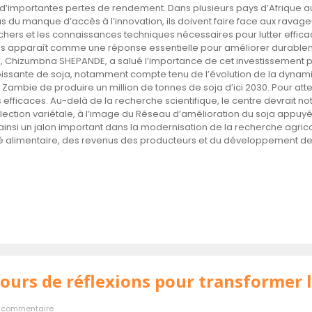
r d’importantes pertes de rendement. Dans plusieurs pays d’Afrique aus
lus du manque d’accès à l’innovation, ils doivent faire face aux rava
 chers et les connaissances techniques nécessaires pour lutter effic
tes apparaît comme une réponse essentielle pour améliorer durablemen
ie, Chizumbna SHEPANDE, a salué l’importance de cet investissement pou
sante de soja, notamment compte tenu de l’évolution de la dynamiqu
ar la Zambie de produire un million de tonnes de soja d’ici 2030. Pour a
fficaces. Au-delà de la recherche scientifique, le centre devrait no
ection variétale, à l’image du Réseau d’amélioration du soja appuyé 
pose ainsi un jalon important dans la modernisation de la recherche agr
ité alimentaire, des revenus des producteurs et du développement de l’
 jours de réflexions pour transformer 
 commentaire