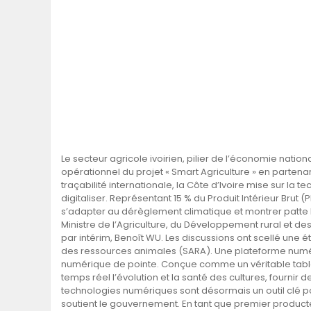
Le secteur agricole ivoirien, pilier de l’économie natio
opérationnel du projet « Smart Agriculture » en partena
traçabilité internationale, la Côte d’Ivoire mise sur la 
digitaliser. Représentant 15 % du Produit Intérieur Brut (P
s’adapter au dérèglement climatique et montrer patte bl
Ministre de l’Agriculture, du Développement rural et d
par intérim, Benoît WU. Les discussions ont scellé une ét
des ressources animales (SARA). Une plateforme numér
numérique de pointe. Conçue comme un véritable tablea
temps réel l’évolution et la santé des cultures, fourni
technologies numériques sont désormais un outil clé po
soutient le gouvernement. En tant que premier producteu