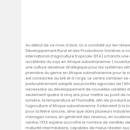
Au début de ce mois d’avril, on a constaté sur les réseau
Développement Rural et des Productions Vivrières a con
international d’agriculture tropicale (IITA) a franchi 
accélérée du soja en Afrique subsaharienne. L’ouvertur
une culture devenue stratégique pour les systèmes alimen
première du genre en Afrique subsaharienne pour le soj
est consacrée au blé et à l’orge. Le centre zambien se 
particulièrement adapté aux priorités agricoles de l’A
nécessaire au développement de nouvelles variétés de 
seulement quatre à cinq ans pour mettre au point de 
lumière, la température et l’humidité, afin de produire
l’agriculture d’Afrique subsaharienne. Il intervient à l
pour la filière avicole, ainsi que dans plusieurs indus
ménages ruraux, en générant des revenus, en soutena
centre, l’IITA espère accroître le nombre de variétés 
maturité intermédiaire, capables de mieux résister aux