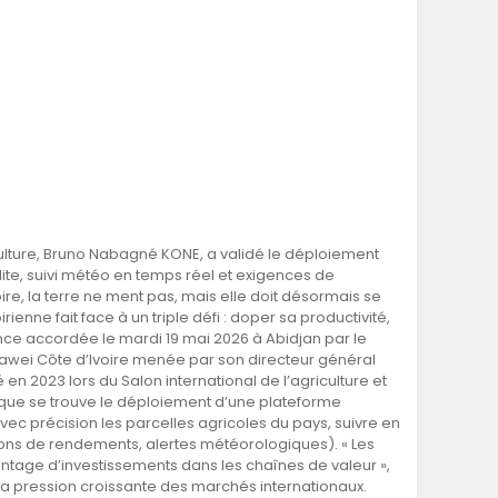
riculture, Bruno Nabagné KONE, a validé le déploiement
lite, suivi météo en temps réel et exigences de
oire, la terre ne ment pas, mais elle doit désormais se
rienne fait face à un triple défi : doper sa productivité,
ience accordée le mardi 19 mai 2026 à Abidjan par le
uawei Côte d’Ivoire menée par son directeur général
 en 2023 lors du Salon international de l’agriculture et
que se trouve le déploiement d’une plateforme
c précision les parcelles agricoles du pays, suivre en
isions de rendements, alertes météorologiques). « Les
ntage d’investissements dans les chaînes de valeur »,
 la pression croissante des marchés internationaux.