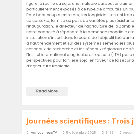
figure la rouille du soja, une maladie qui peut entraîne
particulièrement exposés à ce type de difficultés. En p
Pour beaucoup d’entre eux, les fongicides restent trop
ce contexte, la mise au point de variétés plus résistan
l’inauguration, le directeur de l’agriculture de la Zamb
notre capacité à répondre à la demande mondiale crois
installation s’inscrit dans le cadre de l’objectif fixé p
à haut rendement et sur des systèmes semenciers plus e
nationaux de recherche et les réseaux régionaux de sél
l’Institut international d’agriculture tropicale (IITA) 
perspectives pour la filière soja, en faveur de la sécur
d’agriculture tropicale
Read More
Journées scientifiques : Trois
AgribusinessTV
5 décembre 2025
3453
Aucun