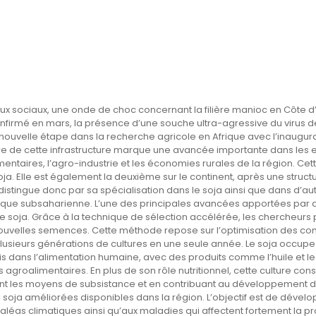
x sociaux, une onde de choc concernant la filière manioc en Côte d’Ivoi
firmé en mars, la présence d’une souche ultra-agressive du virus de
une nouvelle étape dans la recherche agricole en Afrique avec l’inaugu
e de cette infrastructure marque une avancée importante dans les effo
taires, l’agro-industrie et les économies rurales de la région. Cette
a. Elle est également la deuxième sur le continent, après une struct
distingue donc par sa spécialisation dans le soja ainsi que dans d’aut
frique subsaharienne. L’une des principales avancées apportées par 
soja. Grâce à la technique de sélection accélérée, les chercheurs p
nouvelles semences. Cette méthode repose sur l’optimisation des co
 plusieurs générations de cultures en une seule année. Le soja occup
a fois dans l’alimentation humaine, avec des produits comme l’huile et 
tries agroalimentaires. En plus de son rôle nutritionnel, cette cultur
nt les moyens de subsistance et en contribuant au développement d
de soja améliorées disponibles dans la région. L’objectif est de dé
 aléas climatiques ainsi qu’aux maladies qui affectent fortement la 