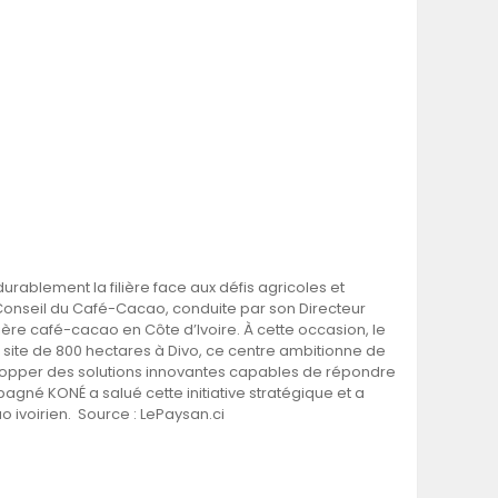
urablement la filière face aux défis agricoles et
 Conseil du Café-Cacao, conduite par son Directeur
ière café-cacao en Côte d’Ivoire. À cette occasion, le
n site de 800 hectares à Divo, ce centre ambitionne de
évelopper des solutions innovantes capables de répondre
bagné KONÉ a salué cette initiative stratégique et a
 ivoirien. Source : LePaysan.ci