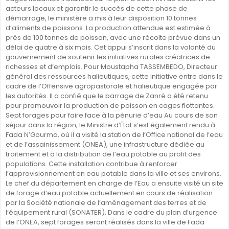
acteurs locaux et garantir le succès de cette phase de
démarrage, le ministère a mis à leur disposition 10 tonnes
d’aliments de poissons. La production attendue est estimée à
près de 100 tonnes de poisson, avec une récolte prévue dans un
délai de quatre à six mois. Cet appui s’inscrit dans la volonté du
gouvernement de soutenir les initiatives rurales créatrices de
richesses et d’emplois. Pour Moustapha TASSEMBEDO, Directeur
général des ressources halieutiques, cette initiative entre dans le
cadre de l’Offensive agropastorale et halieutique engagée par
les autorités. Il a confié que le barrage de Zanré a été retenu
pour promouvoir la production de poisson en cages flottantes.
Sept forages pour faire face à la pénurie d’eau Au cours de son
séjour dans la région, le Ministre d’État s’est également rendu à
Fada N’Gourma, où il a visité la station de l’Office national de l’eau
et de l’assainissement (ONEA), une infrastructure dédiée au
traitement et à la distribution de l’eau potable au profit des
populations. Cette installation contribue à renforcer
l’approvisionnement en eau potable dans la ville et ses environs.
Le chef du département en charge de l’Eau a ensuite visité un site
de forage d’eau potable actuellement en cours de réalisation
par la Société nationale de l’aménagement des terres et de
l’équipement rural (SONATER). Dans le cadre du plan d’urgence
de l’ONEA, sept forages seront réalisés dans la ville de Fada